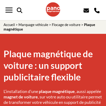
Panneau de gestion des cookies
Menu
Accueil
>
Marquage véhicule
>
Flocage de voiture
>
Plaque
magnétique
Plaque magnétique de
voiture : un support
publicitaire flexible
L’installation d’une
plaque magnétique
, aussi appelée
magnet de voiture
, sur votre auto ou utilitaire permet
de transformer votre véhicule en support de publicité