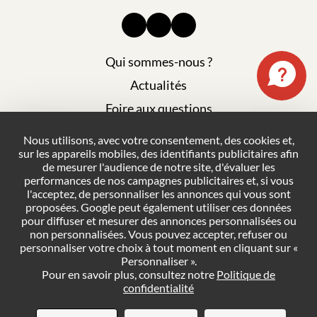
Qui sommes-nous ?
Actualités
Foire aux questions
Mentions légales
Nous utilisons, avec votre consentement, des cookies et,
sur les appareils mobiles, des identifiants publicitaires afin
Plan du site
de mesurer l'audience de notre site, d'évaluer les
Politique de confidentialité
performances de nos campagnes publicitaires et, si vous
l'acceptez, de personnaliser les annonces qui vous sont
Conditions générales de vente
proposées. Google peut également utiliser ces données
pour diffuser et mesurer des annonces personnalisées ou
Gestion des cookies
non personnalisées. Vous pouvez accepter, refuser ou
personnaliser votre choix à tout moment en cliquant sur «
Personnaliser ».
NOUS CONTACTER
Pour en savoir plus, consultez notre
Politique de
confidentialité
DEMANDER UN DEVIS