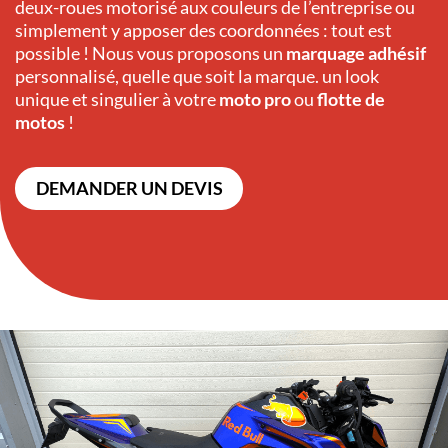
deux-roues motorisé aux couleurs de l’entreprise ou
simplement y apposer des coordonnées : tout est
possible ! Nous vous proposons un
marquage adhésif
personnalisé, quelle que soit la marque. un look
unique et singulier à votre
moto pro
ou
flotte de
motos
!
DEMANDER UN DEVIS