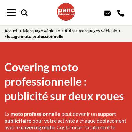
Panneau de gestion des cookies
Menu
Accueil
>
Marquage véhicule
>
Autres marquages véhicule
>
Flocage moto professionnelle
Covering moto
professionnelle :
publicité sur deux roues
La
moto professionnelle
peut devenir un
support
publicitaire
pour votre activité à chaque déplacement
avec le
covering moto.
Customiser totalement le